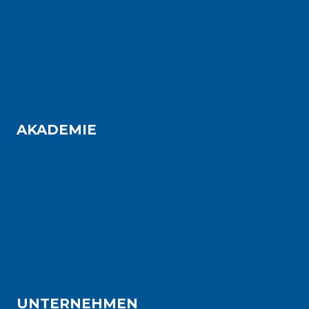
Project Excellence
Operational Excellence
Team Excellence
Transformation
Digital Shop Floor Management
AKADEMIE
Lean Expert
Lean Leadership
Lean Administration
Lean Development
Lean Culture Change
Certified Coach
UNTERNEHMEN