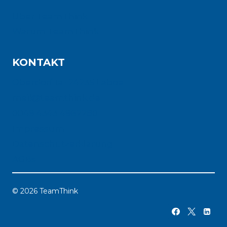
Über TeamThink
Warum TeamThink
KONTAKT
Oberdorf 1a · 24235 Laboe
mail@teamthink.de
0049 4343 4962280
Impressum
Datenschutzerklärung
AGBs
© 2026 TeamThink