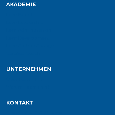
AKADEMIE
Lean Expert
Lean Leadership
Lean Administration
Lean Development
Lean Culture Change
Certified Coach
UNTERNEHMEN
Über TeamThink
Warum TeamThink
KONTAKT
Oberdorf 1a · 24235 Laboe