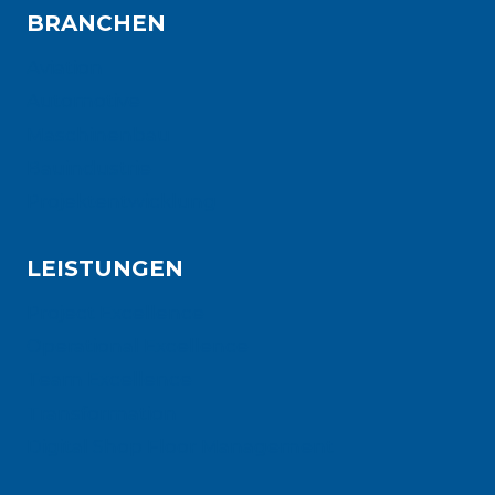
BRANCHEN
Aviation
Automotive
Maschinenbau
Bauindustrie
Projektentwicklung
LEISTUNGEN
Project Excellence
Operational Excellence
Team Excellence
Transformation
Digital Shop Floor Management