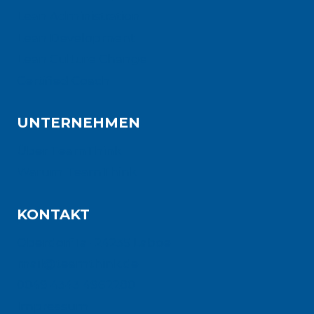
Lean Administration
Lean Development
Lean Culture Change
Certified Coach
UNTERNEHMEN
Über TeamThink
Warum TeamThink
KONTAKT
Oberdorf 1a · 24235 Laboe
mail@teamthink.de
0049 4343 4962280
Impressum