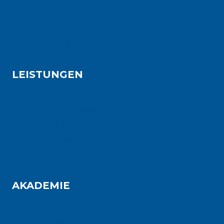
Maschinenbau
Bauindustrie
Projektentwicklung
LEISTUNGEN
Project Excellence
Operational Excellence
Team Excellence
Transformation
Digital Shop Floor Management
AKADEMIE
Lean Expert
Lean Leadership