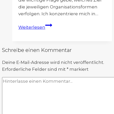
die wichtige Frage gebe, welches Ziel
die jeweiligen Organisationsformen
verfolgen. Ich konzentriere mich in…
Die
Weiterlesen
Evolution
von
Organisationsmodellen
Schreibe einen Kommentar
(Teil
1-
Deine E-Mail-Adresse wird nicht veröffentlicht.
3)
Erforderliche Felder sind mit
*
markiert