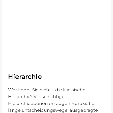
EINMAL IM MONAT ERHALTEN
SIE EINEN IMPULS AUS DER
LEAN-, AGILE-,
KULTURWANDELWELT.
Hierarchie
Wer kennt Sie nicht – die klassische
Hierarchie? Vielschichtige
Hierarchieebenen erzeugen Bürokratie,
lange Entscheidungswege, ausgeprägte