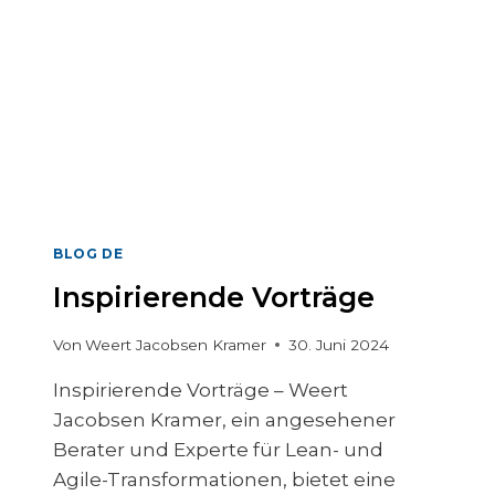
T
R
A
I
N
I
N
G
F
Ü
R
BLOG DE
F
Inspirierende Vorträge
Ü
H
R
Von
Weert Jacobsen Kramer
30. Juni 2024
U
Inspirierende Vorträge – Weert
N
G
Jacobsen Kramer, ein angesehener
S
Berater und Experte für Lean- und
K
Agile-Transformationen, bietet eine
R