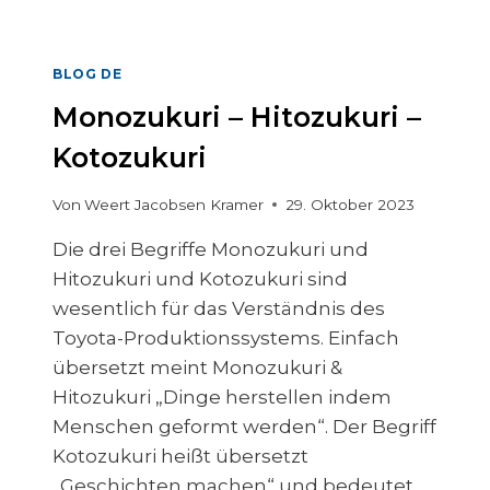
A
N
A
G
BLOG DE
E
Monozukuri – Hitozukuri –
M
E
Kotozukuri
N
T
Von
Weert Jacobsen Kramer
29. Oktober 2023
Die drei Begriffe Monozukuri und
Hitozukuri und Kotozukuri sind
wesentlich für das Verständnis des
Toyota-Produktionssystems. Einfach
übersetzt meint Monozukuri &
Hitozukuri „Dinge herstellen indem
Menschen geformt werden“. Der Begriff
Kotozukuri heißt übersetzt
„Geschichten machen“ und bedeutet