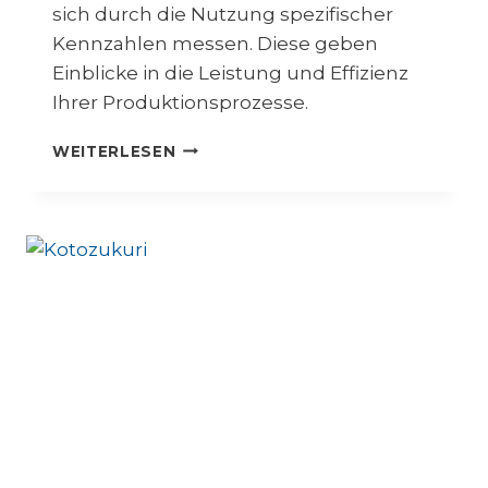
sich durch die Nutzung spezifischer
Kennzahlen messen. Diese geben
Einblicke in die Leistung und Effizienz
Ihrer Produktionsprozesse.
K
WEITERLESEN
E
N
N
Z
A
H
L
E
N
L
E
A
N
M