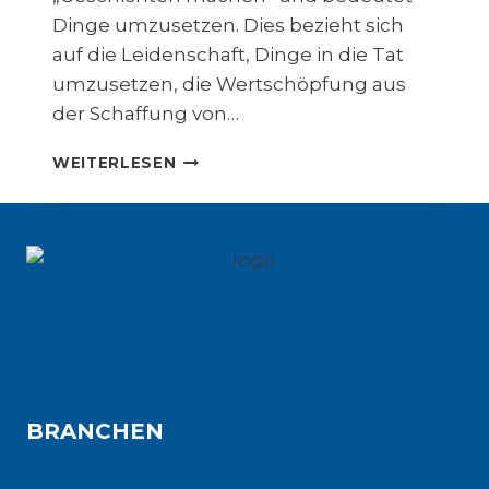
Dinge umzusetzen. Dies bezieht sich
auf die Leidenschaft, Dinge in die Tat
umzusetzen, die Wertschöpfung aus
der Schaffung von…
M
WEITERLESEN
O
N
O
Z
U
K
U
R
I
–
H
BRANCHEN
I
T
Aviation
O