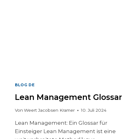
U
N
F
T
S
K
O
M
P
A
S
S
BLOG DE
Lean Management Glossar
Von
Weert Jacobsen Kramer
10. Juli 2024
Lean Management: Ein Glossar für
Einsteiger Lean Management ist eine