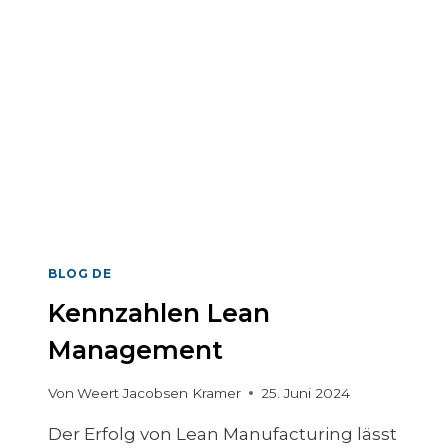
I
E
R
E
N
D
E
V
O
R
T
R
Ä
BLOG DE
G
Kennzahlen Lean
E
Management
Von
Weert Jacobsen Kramer
25. Juni 2024
Der Erfolg von Lean Manufacturing lässt