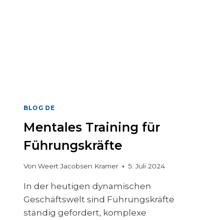
G
E
M
E
N
T
G
L
O
S
S
BLOG DE
A
Mentales Training für
R
Führungskräfte
Von
Weert Jacobsen Kramer
5. Juli 2024
In der heutigen dynamischen
Geschäftswelt sind Führungskräfte
ständig gefordert, komplexe