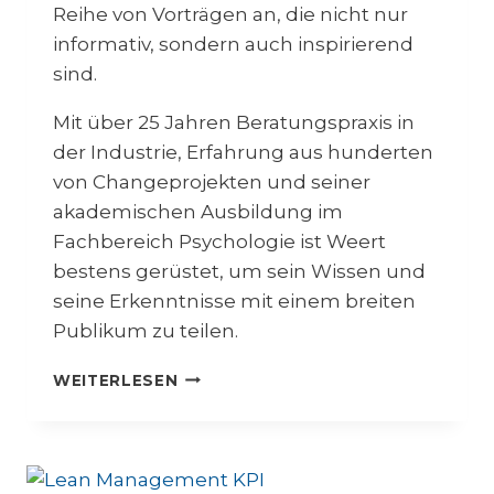
Ä
Reihe von Vorträgen an, die nicht nur
F
informativ, sondern auch inspirierend
T
sind.
E
Mit über 25 Jahren Beratungspraxis in
der Industrie, Erfahrung aus hunderten
von Changeprojekten und seiner
akademischen Ausbildung im
Fachbereich Psychologie ist Weert
bestens gerüstet, um sein Wissen und
seine Erkenntnisse mit einem breiten
Publikum zu teilen.
I
WEITERLESEN
N
S
P
I
R