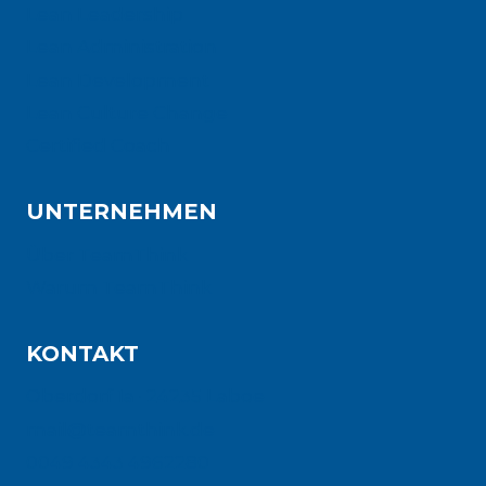
Lean Leadership
Lean Administration
Lean Development
Lean Culture Change
Certified Coach
UNTERNEHMEN
Über TeamThink
Warum TeamThink
KONTAKT
Oberdorf 1a · 24235 Laboe
mail@teamthink.de
0049 4343 4962280