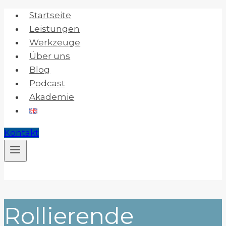
Zum
Startseite
Inhalt
Leistungen
springen
Werkzeuge
Über uns
Blog
Podcast
Akademie
Kontakt
Rollierende