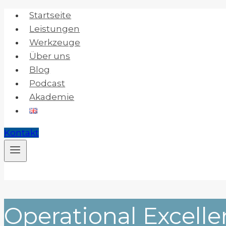
Zum
Startseite
Inhalt
Leistungen
springen
Werkzeuge
Über uns
Blog
Podcast
Akademie
Kontakt
Operational Excell