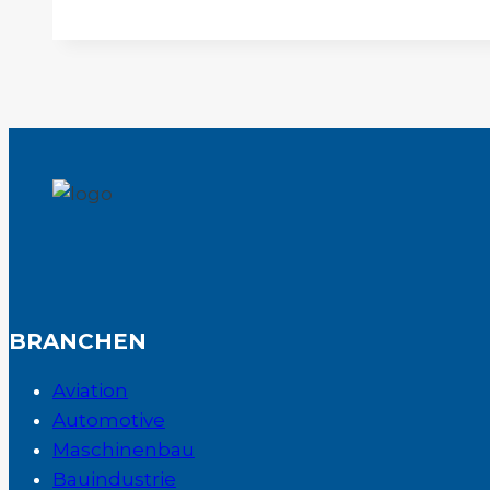
System
(LPS)
BRANCHEN
Aviation
Automotive
Maschinenbau
Bauindustrie