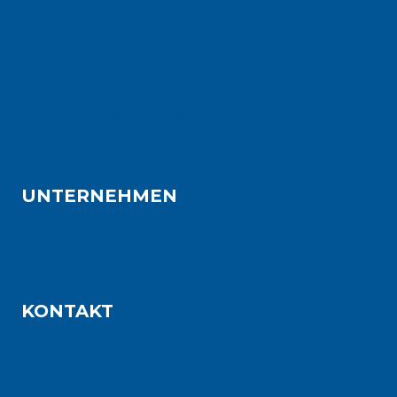
Lean Expert
Lean Leadership
Lean Administration
Lean Development
Lean Culture Change
Certified Coach
UNTERNEHMEN
Über TeamThink
Warum TeamThink
KONTAKT
Oberdorf 1a · 24235 Laboe
mail@teamthink.de