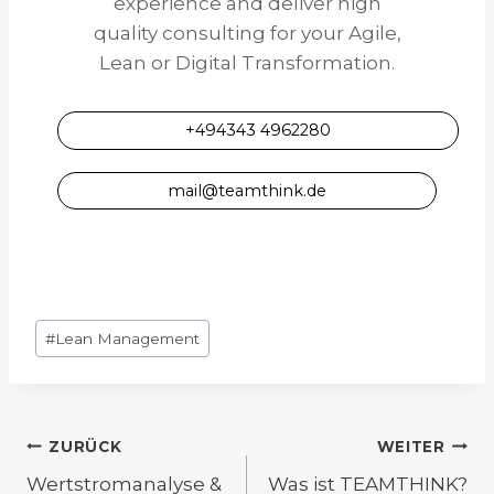
experience and deliver high
quality consulting for your Agile,
Lean or Digital Transformation.
+494343 4962280
mail@teamthink.de
Schlagworte:
#
Lean Management
Beitragsnavigation
ZURÜCK
WEITER
Wertstromanalyse &
Was ist TEAMTHINK?