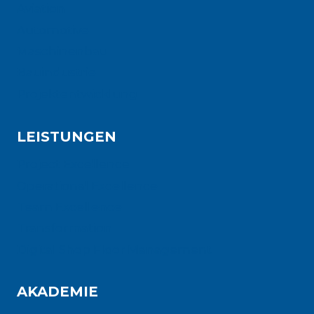
Aviation
Automotive
Maschinenbau
Bauindustrie
Projektentwicklung
LEISTUNGEN
Project Excellence
Operational Excellence
Team Excellence
Transformation
Digital Shop Floor Management
AKADEMIE