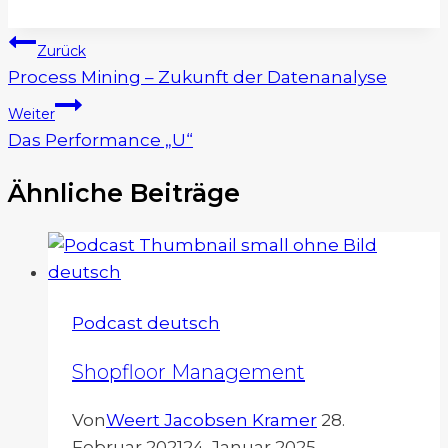
Beitragsnavigation
Zurück
Process Mining – Zukunft der Datenanalyse
Weiter
Das Performance „U“
Ähnliche Beiträge
Podcast deutsch
Shopfloor Management
Von
Weert Jacobsen Kramer
28.
Februar 2021
24. Januar 2025