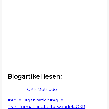
Newsletter
EINMAL IM MONAT ERHALTEN
SIE EINEN IMPULS AUS DER
LEAN-, AGILE-,
KULTURWANDELWELT.
Blogartikel lesen:
OKR Methode
Schlagworte:
#
Agile Organisation
#
Agile
Transformation
#
Kulturwandel
#
OKR